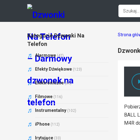
Kategorie Dzwonki Na
Strona gł
Telefon
Dzwonk
Alarmowe
(47)
Efekty Dźwiękowe
(123)
Elektroniczne
(86)
Filmowe
(116)
Pobier
Instrumentalny
(102)
BALL L
M4R do
iPhone
(112)
Irytujące
(33)