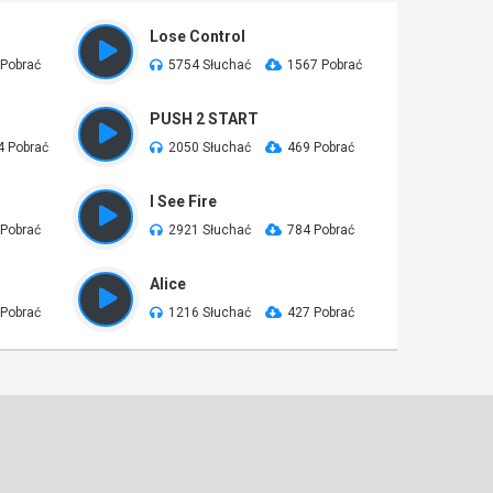
Lose Control
 Pobrać
5754 Słuchać
1567 Pobrać
PUSH 2 START
4 Pobrać
2050 Słuchać
469 Pobrać
I See Fire
 Pobrać
2921 Słuchać
784 Pobrać
Alice
 Pobrać
1216 Słuchać
427 Pobrać