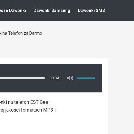
wsze Dzwonki
Dzwonki Samsung
Dzwonki SMS
 na Telefon za Darmo
00:34
ki na telefon EST Gee –
j jakości formatach MP3 i