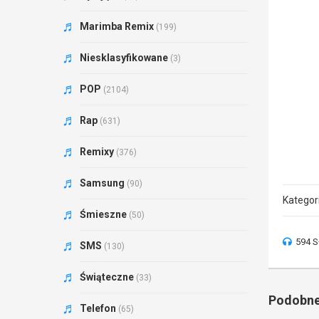
Marimba Remix
(199)
Niesklasyfikowane
(3)
POP
(2104)
Rap
(631)
Remixy
(376)
Samsung
(90)
Kategor
Śmieszne
(50)
594 S
SMS
(130)
Świąteczne
(33)
Podobne
Telefon
(65)