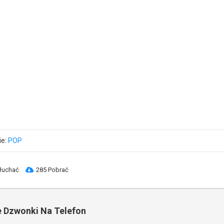
ie:
POP
łuchać
285 Pobrać
 Dzwonki Na Telefon