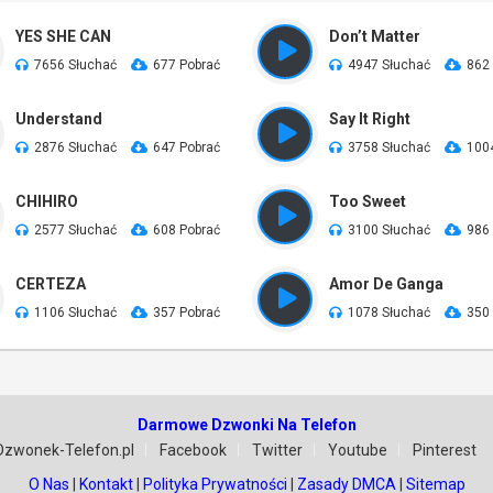
YES SHE CAN
Don’t Matter
7656 Słuchać
677 Pobrać
4947 Słuchać
862
Understand
Say It Right
2876 Słuchać
647 Pobrać
3758 Słuchać
100
CHIHIRO
Too Sweet
2577 Słuchać
608 Pobrać
3100 Słuchać
986
CERTEZA
Amor De Ganga
1106 Słuchać
357 Pobrać
1078 Słuchać
350
Darmowe Dzwonki Na Telefon
Dzwonek-Telefon.pl
Facebook
Twitter
Youtube
Pinterest
O Nas
|
Kontakt
|
Polityka Prywatności
|
Zasady DMCA
|
Sitemap