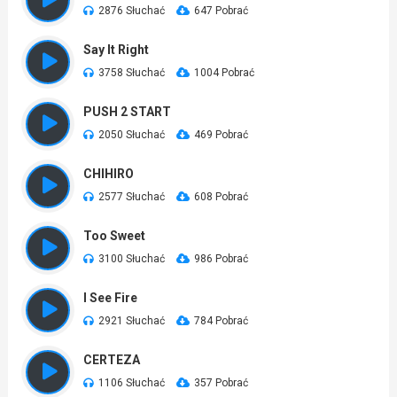
2876 Słuchać
647 Pobrać
Say It Right
3758 Słuchać
1004 Pobrać
PUSH 2 START
2050 Słuchać
469 Pobrać
CHIHIRO
2577 Słuchać
608 Pobrać
Too Sweet
3100 Słuchać
986 Pobrać
I See Fire
2921 Słuchać
784 Pobrać
CERTEZA
1106 Słuchać
357 Pobrać