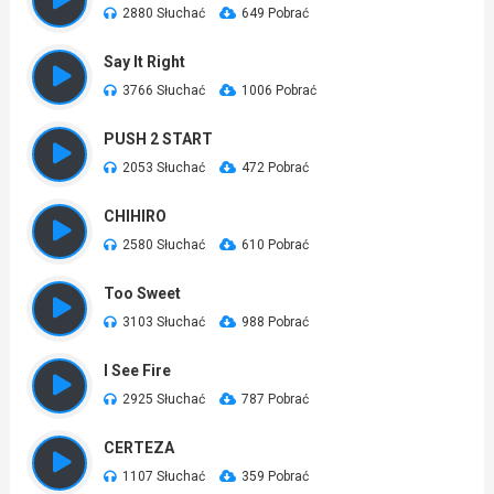
2880 Słuchać
649 Pobrać
Say It Right
3766 Słuchać
1006 Pobrać
PUSH 2 START
2053 Słuchać
472 Pobrać
CHIHIRO
2580 Słuchać
610 Pobrać
Too Sweet
3103 Słuchać
988 Pobrać
I See Fire
2925 Słuchać
787 Pobrać
CERTEZA
1107 Słuchać
359 Pobrać