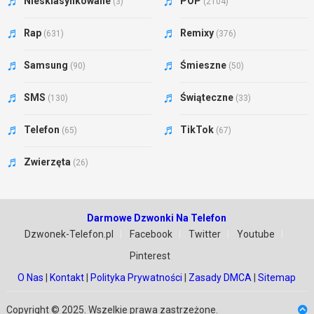
Niesklasyfikowane
POP
(3)
(2104)
Rap
Remixy
(631)
(376)
Samsung
Śmieszne
(90)
(50)
SMS
Świąteczne
(130)
(33)
Telefon
TikTok
(65)
(67)
Zwierzęta
(26)
Darmowe Dzwonki Na Telefon
Dzwonek-Telefon.pl
Facebook
Twitter
Youtube
Pinterest
O Nas
|
Kontakt
|
Polityka Prywatności
|
Zasady DMCA
|
Sitemap
Copyright © 2025. Wszelkie prawa zastrzeżone.