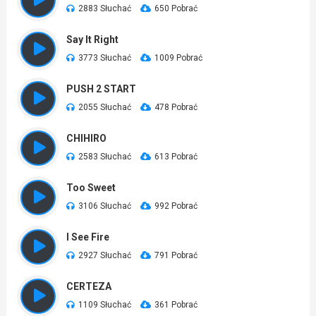
2883 Słuchać
650 Pobrać
Say It Right
3773 Słuchać
1009 Pobrać
PUSH 2 START
2055 Słuchać
478 Pobrać
CHIHIRO
2583 Słuchać
613 Pobrać
Too Sweet
3106 Słuchać
992 Pobrać
I See Fire
2927 Słuchać
791 Pobrać
CERTEZA
1109 Słuchać
361 Pobrać