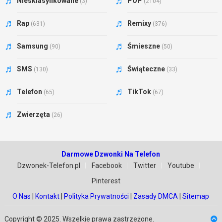
Niesklasyfikowane
POP
(3)
(2104)
Rap
Remixy
(631)
(376)
Samsung
Śmieszne
(90)
(50)
SMS
Świąteczne
(130)
(33)
Telefon
TikTok
(65)
(67)
Zwierzęta
(26)
Darmowe Dzwonki Na Telefon
Dzwonek-Telefon.pl
Facebook
Twitter
Youtube
Pinterest
O Nas
|
Kontakt
|
Polityka Prywatności
|
Zasady DMCA
|
Sitemap
Copyright © 2025. Wszelkie prawa zastrzeżone.