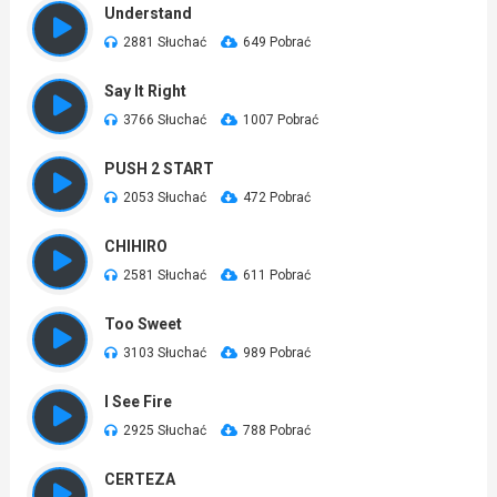
Understand
2881 Słuchać
649 Pobrać
Say It Right
3766 Słuchać
1007 Pobrać
PUSH 2 START
2053 Słuchać
472 Pobrać
CHIHIRO
2581 Słuchać
611 Pobrać
Too Sweet
3103 Słuchać
989 Pobrać
I See Fire
2925 Słuchać
788 Pobrać
CERTEZA