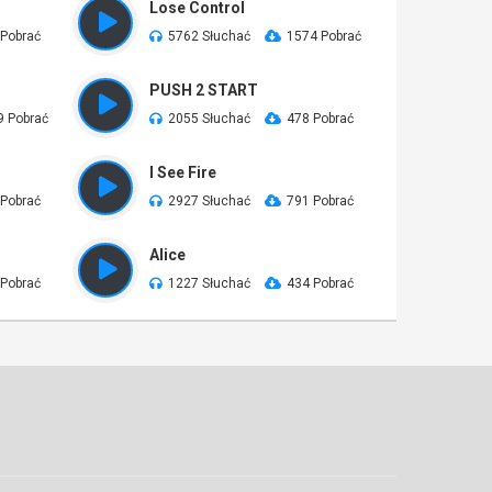
Lose Control
 Pobrać
5762 Słuchać
1574 Pobrać
PUSH 2 START
9 Pobrać
2055 Słuchać
478 Pobrać
I See Fire
 Pobrać
2927 Słuchać
791 Pobrać
Alice
 Pobrać
1227 Słuchać
434 Pobrać