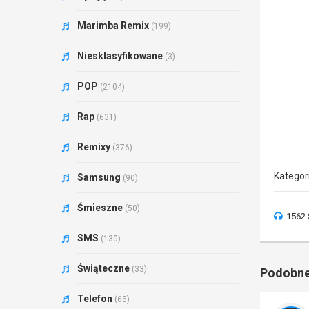
Marimba Remix
(199)
Niesklasyfikowane
(3)
POP
(2104)
Rap
(631)
Remixy
(376)
Kategor
Samsung
(90)
Śmieszne
(50)
1562 
SMS
(130)
Świąteczne
(33)
Podobne
Telefon
(65)