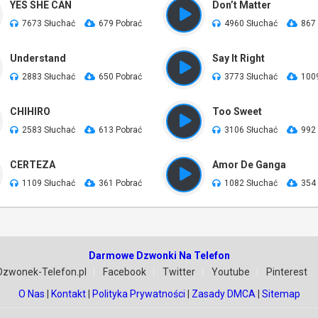
YES SHE CAN
Don’t Matter
7673 Słuchać
679 Pobrać
4960 Słuchać
867
Understand
Say It Right
2883 Słuchać
650 Pobrać
3773 Słuchać
100
CHIHIRO
Too Sweet
2583 Słuchać
613 Pobrać
3106 Słuchać
992
CERTEZA
Amor De Ganga
1109 Słuchać
361 Pobrać
1082 Słuchać
354
Darmowe Dzwonki Na Telefon
Dzwonek-Telefon.pl
Facebook
Twitter
Youtube
Pinterest
O Nas
|
Kontakt
|
Polityka Prywatności
|
Zasady DMCA
|
Sitemap