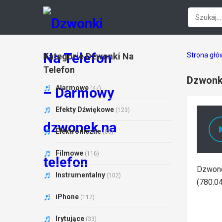
Kategorie Dzwonki Na
Strona gł
Telefon
Dzwonki
Alarmowe
(47)
Efekty Dźwiękowe
(123)
Elektroniczne
(86)
Filmowe
(116)
Dzwone
Instrumentalny
(102)
(780.04
iPhone
(112)
Irytujące
(33)