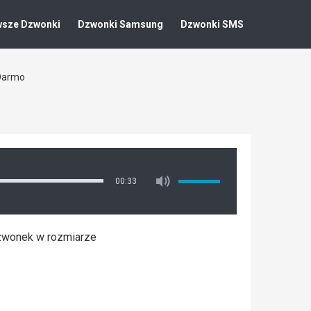
wsze Dzwonki
Dzwonki Samsung
Dzwonki SMS
 Darmo
00:33
zwonek w rozmiarze