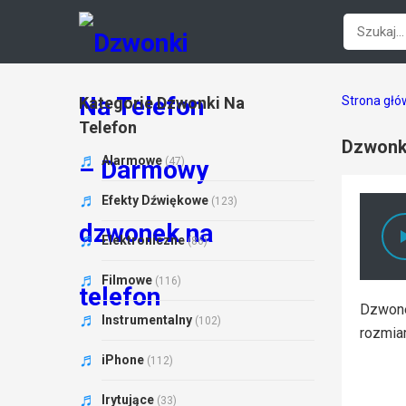
Kategorie Dzwonki Na
Strona gł
Telefon
Dzwonk
Alarmowe
(47)
Efekty Dźwiękowe
(123)
Elektroniczne
(86)
Filmowe
(116)
Dzwone
Instrumentalny
(102)
rozmia
iPhone
(112)
Irytujące
(33)