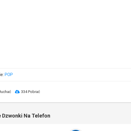
ie:
POP
łuchać
334 Pobrać
 Dzwonki Na Telefon