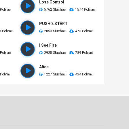
Lose Control
 Pobrać
5762 Słuchać
1574 Pobrać
PUSH 2 START
8 Pobrać
2053 Słuchać
473 Pobrać
I See Fire
 Pobrać
2925 Słuchać
789 Pobrać
Alice
 Pobrać
1227 Słuchać
434 Pobrać