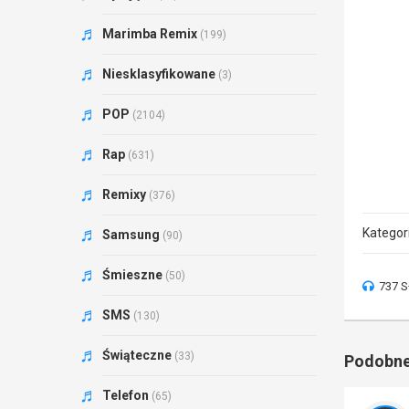
Marimba Remix
(199)
Niesklasyfikowane
(3)
POP
(2104)
Rap
(631)
Remixy
(376)
Kategor
Samsung
(90)
Śmieszne
(50)
737 S
SMS
(130)
Świąteczne
(33)
Podobne
Telefon
(65)