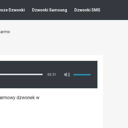
wsze Dzwonki
Dzwonki Samsung
Dzwonki SMS
Darmo
00:31
 darmowy dzwonek w