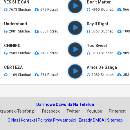
YES SHE CAN
Don’t Matter
7673 Słuchać
679 Pobrać
4960 Słuchać
866
Understand
Say It Right
2881 Słuchać
650 Pobrać
3767 Słuchać
100
CHIHIRO
Too Sweet
2583 Słuchać
613 Pobrać
3103 Słuchać
989
CERTEZA
Amor De Ganga
1109 Słuchać
361 Pobrać
1082 Słuchać
353
Darmowe Dzwonki Na Telefon
Dzwonek-Telefon.pl
Facebook
Twitter
Youtube
Pinterest
O Nas
|
Kontakt
|
Polityka Prywatności
|
Zasady DMCA
|
Sitemap