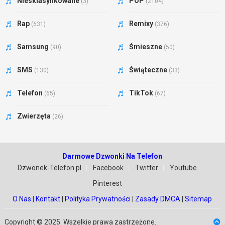
Niesklasyfikowane
POP
(3)
(2104)
Rap
Remixy
(631)
(376)
Samsung
Śmieszne
(90)
(50)
SMS
Świąteczne
(130)
(33)
Telefon
TikTok
(65)
(67)
Zwierzęta
(26)
Darmowe Dzwonki Na Telefon
Dzwonek-Telefon.pl
Facebook
Twitter
Youtube
Pinterest
O Nas
|
Kontakt
|
Polityka Prywatności
|
Zasady DMCA
|
Sitemap
Copyright © 2025. Wszelkie prawa zastrzeżone.