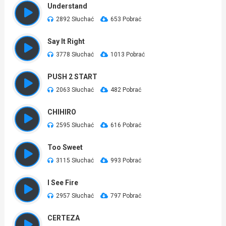
Understand
2892 Słuchać
653 Pobrać
Say It Right
3778 Słuchać
1013 Pobrać
PUSH 2 START
2063 Słuchać
482 Pobrać
CHIHIRO
2595 Słuchać
616 Pobrać
Too Sweet
3115 Słuchać
993 Pobrać
I See Fire
2957 Słuchać
797 Pobrać
CERTEZA