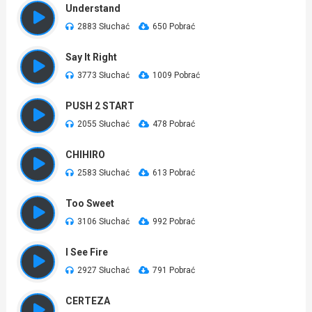
Understand
2883 Słuchać
650 Pobrać
Say It Right
3773 Słuchać
1009 Pobrać
PUSH 2 START
2055 Słuchać
478 Pobrać
CHIHIRO
2583 Słuchać
613 Pobrać
Too Sweet
3106 Słuchać
992 Pobrać
I See Fire
2927 Słuchać
791 Pobrać
CERTEZA