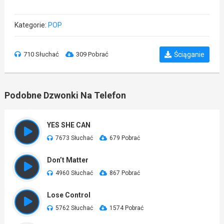
Kategorie:
POP
710 Słuchać
309 Pobrać
Ściąganie
Podobne Dzwonki Na Telefon
YES SHE CAN
7673 Słuchać
679 Pobrać
Don’t Matter
4960 Słuchać
867 Pobrać
Lose Control
5762 Słuchać
1574 Pobrać