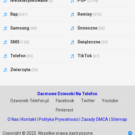
Niesklasyfikowane
POP
(3)
(2104)
Rap
Remixy
(631)
(376)
Samsung
Śmieszne
(90)
(50)
SMS
Świąteczne
(130)
(33)
Telefon
TikTok
(65)
(67)
Zwierzęta
(26)
Darmowe Dzwonki Na Telefon
Dzwonek-Telefon.pl
Facebook
Twitter
Youtube
Pinterest
O Nas
|
Kontakt
|
Polityka Prywatności
|
Zasady DMCA
|
Sitemap
Copyright © 2025. Wszelkie prawa zastrzeżone.