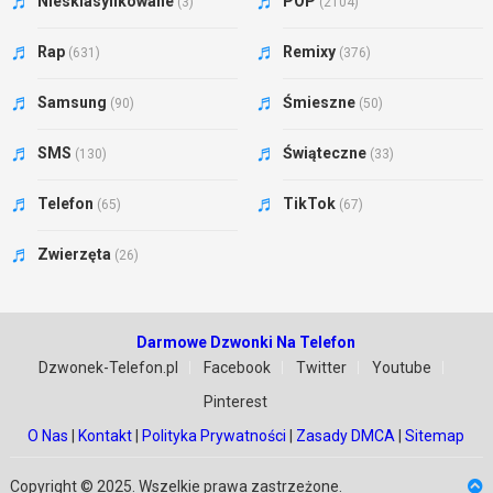
Niesklasyfikowane
POP
(3)
(2104)
Rap
Remixy
(631)
(376)
Samsung
Śmieszne
(90)
(50)
SMS
Świąteczne
(130)
(33)
Telefon
TikTok
(65)
(67)
Zwierzęta
(26)
Darmowe Dzwonki Na Telefon
Dzwonek-Telefon.pl
Facebook
Twitter
Youtube
Pinterest
O Nas
|
Kontakt
|
Polityka Prywatności
|
Zasady DMCA
|
Sitemap
Copyright © 2025. Wszelkie prawa zastrzeżone.