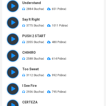
Understand
2884 Słuchać
651 Pobrać
Say It Right
3775 Słuchać
1011 Pobrać
PUSH 2 START
2055 Słuchać
480 Pobrać
CHIHIRO
2588 Słuchać
614 Pobrać
Too Sweet
3112 Słuchać
992 Pobrać
I See Fire
2936 Słuchać
795 Pobrać
CERTEZA