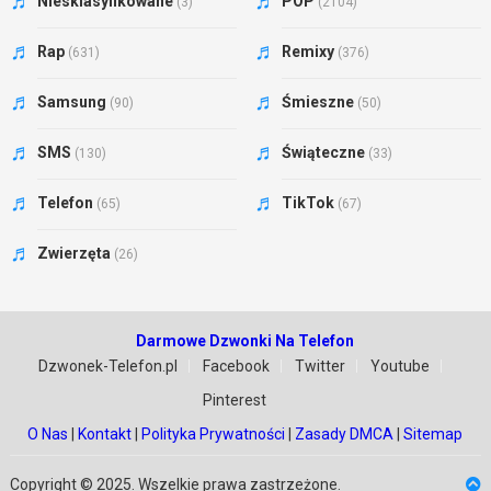
Niesklasyfikowane
POP
(3)
(2104)
Rap
Remixy
(631)
(376)
Samsung
Śmieszne
(90)
(50)
SMS
Świąteczne
(130)
(33)
Telefon
TikTok
(65)
(67)
Zwierzęta
(26)
Darmowe Dzwonki Na Telefon
Dzwonek-Telefon.pl
Facebook
Twitter
Youtube
Pinterest
O Nas
|
Kontakt
|
Polityka Prywatności
|
Zasady DMCA
|
Sitemap
Copyright © 2025. Wszelkie prawa zastrzeżone.