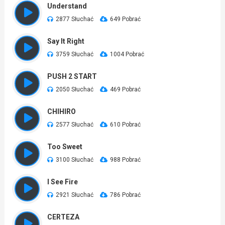
Understand
2877 Słuchać
649 Pobrać
Say It Right
3759 Słuchać
1004 Pobrać
PUSH 2 START
2050 Słuchać
469 Pobrać
CHIHIRO
2577 Słuchać
610 Pobrać
Too Sweet
3100 Słuchać
988 Pobrać
I See Fire
2921 Słuchać
786 Pobrać
CERTEZA