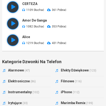
CERTEZA
1109 Słuchać
361 Pobrać
Amor De Ganga
1082 Słuchać
353 Pobrać
Alice
1219 Słuchać
431 Pobrać
Kategorie Dzwonki Na Telefon
Alarmowe
Efekty Dźwiękowe
(47)
(123)
Elektroniczne
Filmowe
(86)
(116)
Instrumentalny
iPhone
(102)
(112)
Irytujące
Marimba Remix
(33)
(199)