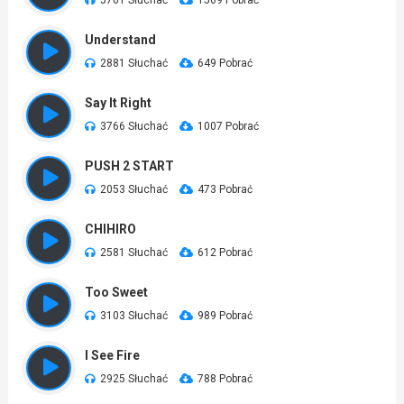
5761 Słuchać
1569 Pobrać
Understand
2881 Słuchać
649 Pobrać
Say It Right
3766 Słuchać
1007 Pobrać
PUSH 2 START
2053 Słuchać
473 Pobrać
CHIHIRO
2581 Słuchać
612 Pobrać
Too Sweet
3103 Słuchać
989 Pobrać
I See Fire
2925 Słuchać
788 Pobrać