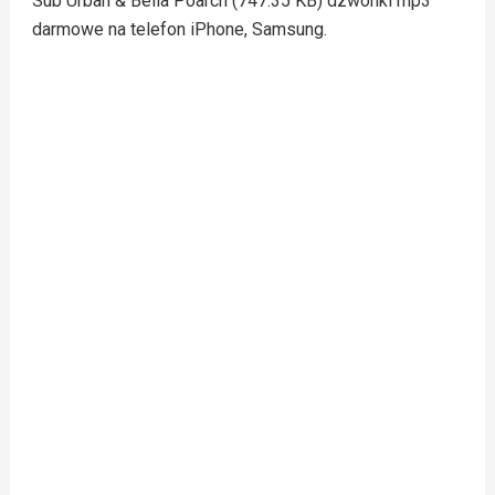
Sub Urban & Bella Poarch (747.35 KB) dzwonki mp3
darmowe na telefon iPhone, Samsung.