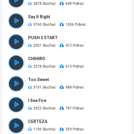
2878 Słuchać
649 Pobrać
Say It Right
3760 Słuchać
1006 Pobrać
PUSH 2 START
2051 Słuchać
472 Pobrać
CHIHIRO
2578 Słuchać
610 Pobrać
Too Sweet
3101 Słuchać
988 Pobrać
I See Fire
2922 Słuchać
787 Pobrać
CERTEZA
1106 Słuchać
359 Pobrać