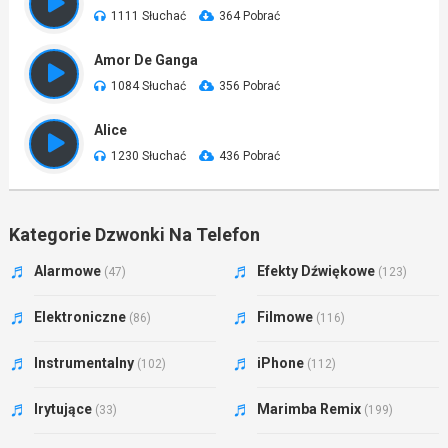
1111 Słuchać
364 Pobrać
Amor De Ganga
1084 Słuchać
356 Pobrać
Alice
1230 Słuchać
436 Pobrać
Kategorie Dzwonki Na Telefon
Alarmowe
Efekty Dźwiękowe
(47)
(123)
Elektroniczne
Filmowe
(86)
(116)
Instrumentalny
iPhone
(102)
(112)
Irytujące
Marimba Remix
(33)
(199)