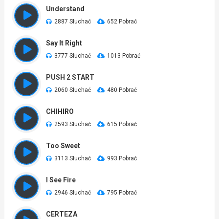
Understand
2887 Słuchać
652 Pobrać
Say It Right
3777 Słuchać
1013 Pobrać
PUSH 2 START
2060 Słuchać
480 Pobrać
CHIHIRO
2593 Słuchać
615 Pobrać
Too Sweet
3113 Słuchać
993 Pobrać
I See Fire
2946 Słuchać
795 Pobrać
CERTEZA