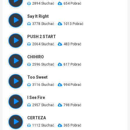
2894 Słuchać
654 Pobrać
Say It Right
3778 Słuchać
1013 Pobrać
PUSH 2 START
2064 Słuchać
483 Pobrać
CHIHIRO
2596 Słuchać
617 Pobrać
Too Sweet
3116 Słuchać
994 Pobrać
I See Fire
2957 Słuchać
798 Pobrać
CERTEZA
1112 Słuchać
365 Pobrać