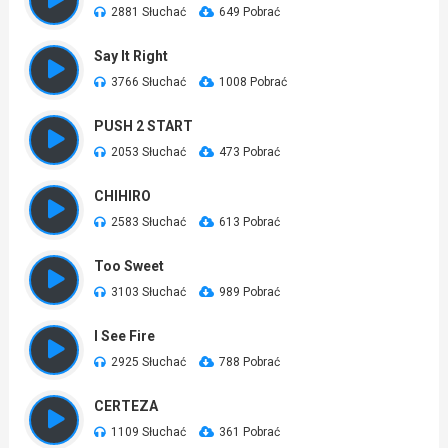
2881 Słuchać
649 Pobrać
Say It Right
3766 Słuchać
1008 Pobrać
PUSH 2 START
2053 Słuchać
473 Pobrać
CHIHIRO
2583 Słuchać
613 Pobrać
Too Sweet
3103 Słuchać
989 Pobrać
I See Fire
2925 Słuchać
788 Pobrać
CERTEZA
1109 Słuchać
361 Pobrać