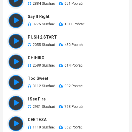
2884 Słuchać
651 Pobrać
Say It Right
3775 Słuchać
1011 Pobrać
PUSH 2 START
2055 Słuchać
480 Pobrać
CHIHIRO
2588 Słuchać
614 Pobrać
Too Sweet
3112 Słuchać
992 Pobrać
I See Fire
2931 Słuchać
793 Pobrać
CERTEZA
1110 Słuchać
362 Pobrać