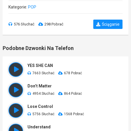
Kategorie:
POP
576 Słuchać
298 Pobrać
Ściąganie
Podobne Dzwonki Na Telefon
YES SHE CAN
7663 Słuchać
678 Pobrać
Don’t Matter
4954 Słuchać
864 Pobrać
Lose Control
5756 Słuchać
1568 Pobrać
Understand