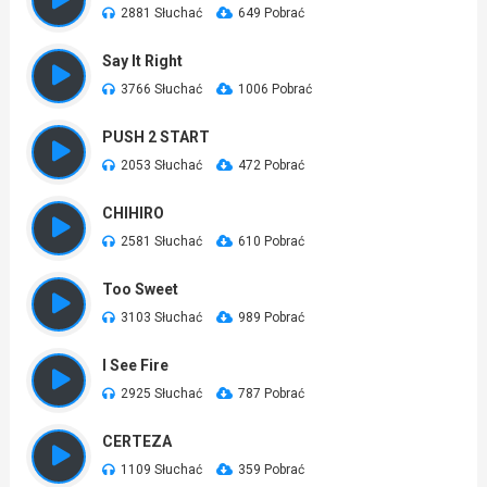
2881 Słuchać
649 Pobrać
Say It Right
3766 Słuchać
1006 Pobrać
PUSH 2 START
2053 Słuchać
472 Pobrać
CHIHIRO
2581 Słuchać
610 Pobrać
Too Sweet
3103 Słuchać
989 Pobrać
I See Fire
2925 Słuchać
787 Pobrać
CERTEZA
1109 Słuchać
359 Pobrać