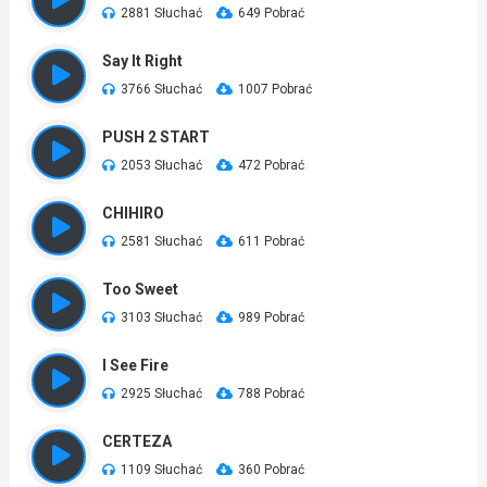
2881 Słuchać
649 Pobrać
Say It Right
3766 Słuchać
1007 Pobrać
PUSH 2 START
2053 Słuchać
472 Pobrać
CHIHIRO
2581 Słuchać
611 Pobrać
Too Sweet
3103 Słuchać
989 Pobrać
I See Fire
2925 Słuchać
788 Pobrać
CERTEZA
1109 Słuchać
360 Pobrać