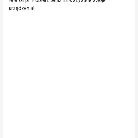
telefon.pl! Pobierz teraz na wszystkie swoje
urządzenia!