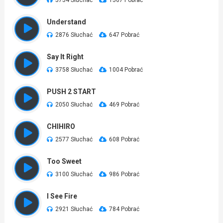
5754 Słuchać
1567 Pobrać
Understand
2876 Słuchać
647 Pobrać
Say It Right
3758 Słuchać
1004 Pobrać
PUSH 2 START
2050 Słuchać
469 Pobrać
CHIHIRO
2577 Słuchać
608 Pobrać
Too Sweet
3100 Słuchać
986 Pobrać
I See Fire
2921 Słuchać
784 Pobrać