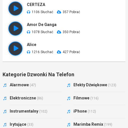
CERTEZA
1106 Słuchać
357 Pobrać
Amor De Ganga
1078 Słuchać
350 Pobrać
Alice
1216 Słuchać
427 Pobrać
Kategorie Dzwonki Na Telefon
Alarmowe
Efekty Dźwiękowe
(47)
(123)
Elektroniczne
Filmowe
(86)
(116)
Instrumentalny
iPhone
(102)
(112)
Irytujące
Marimba Remix
(33)
(199)