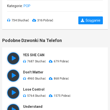
Kategorie:
POP
734 Słuchać
316 Pobrać
Ściąganie
Podobne Dzwonki Na Telefon
YES SHE CAN
7687 Słuchać
679 Pobrać
Don’t Matter
4960 Słuchać
868 Pobrać
Lose Control
5764 Słuchać
1575 Pobrać
Understand