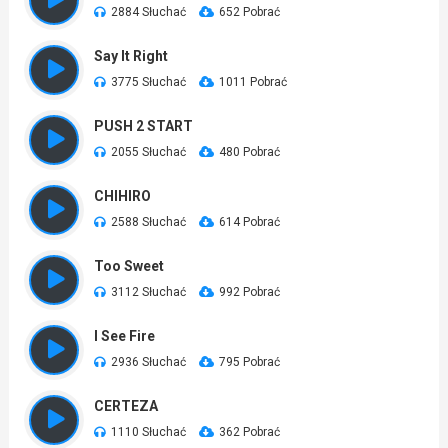
2884 Słuchać
652 Pobrać
Say It Right
3775 Słuchać
1011 Pobrać
PUSH 2 START
2055 Słuchać
480 Pobrać
CHIHIRO
2588 Słuchać
614 Pobrać
Too Sweet
3112 Słuchać
992 Pobrać
I See Fire
2936 Słuchać
795 Pobrać
CERTEZA
1110 Słuchać
362 Pobrać