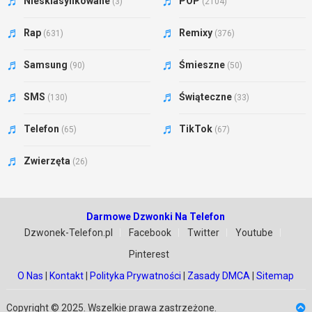
Niesklasyfikowane
POP
(3)
(2104)
Rap
Remixy
(631)
(376)
Samsung
Śmieszne
(90)
(50)
SMS
Świąteczne
(130)
(33)
Telefon
TikTok
(65)
(67)
Zwierzęta
(26)
Darmowe Dzwonki Na Telefon
Dzwonek-Telefon.pl
Facebook
Twitter
Youtube
Pinterest
O Nas
|
Kontakt
|
Polityka Prywatności
|
Zasady DMCA
|
Sitemap
Copyright © 2025. Wszelkie prawa zastrzeżone.