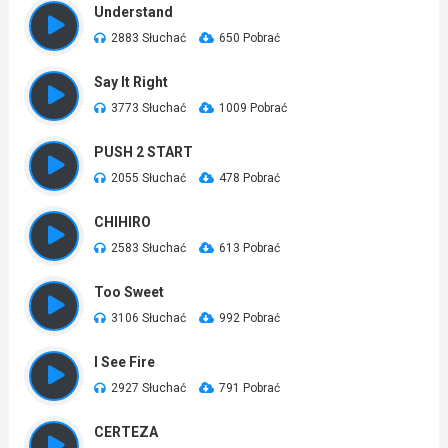
Understand
2883 Słuchać
650 Pobrać
Say It Right
3773 Słuchać
1009 Pobrać
PUSH 2 START
2055 Słuchać
478 Pobrać
CHIHIRO
2583 Słuchać
613 Pobrać
Too Sweet
3106 Słuchać
992 Pobrać
I See Fire
2927 Słuchać
791 Pobrać
CERTEZA