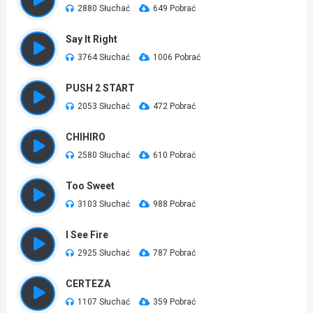
2880 Słuchać
649 Pobrać
Say It Right
3764 Słuchać
1006 Pobrać
PUSH 2 START
2053 Słuchać
472 Pobrać
CHIHIRO
2580 Słuchać
610 Pobrać
Too Sweet
3103 Słuchać
988 Pobrać
I See Fire
2925 Słuchać
787 Pobrać
CERTEZA
1107 Słuchać
359 Pobrać