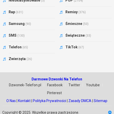
Niesklasyfikowane
POP
(3)
(2104)
Rap
Remixy
(631)
(376)
Samsung
Śmieszne
(90)
(50)
SMS
Świąteczne
(130)
(33)
Telefon
TikTok
(65)
(67)
Zwierzęta
(26)
Darmowe Dzwonki Na Telefon
Dzwonek-Telefon.pl
Facebook
Twitter
Youtube
Pinterest
O Nas
|
Kontakt
|
Polityka Prywatności
|
Zasady DMCA
|
Sitemap
Copyright © 2025. Wszelkie prawa zastrzeżone.