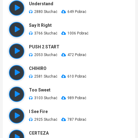
Understand
2880 Słuchać
649 Pobrać
Say It Right
3766 Słuchać
1006 Pobrać
PUSH 2 START
2053 Słuchać
472 Pobrać
CHIHIRO
2581 Słuchać
610 Pobrać
Too Sweet
3103 Słuchać
989 Pobrać
I See Fire
2925 Słuchać
787 Pobrać
CERTEZA