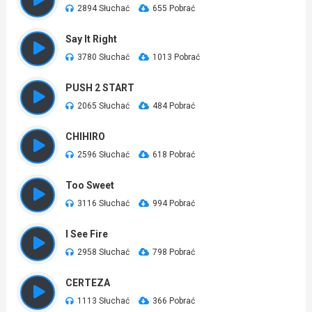
2894 Słuchać
655 Pobrać
Say It Right
3780 Słuchać
1013 Pobrać
PUSH 2 START
2065 Słuchać
484 Pobrać
CHIHIRO
2596 Słuchać
618 Pobrać
Too Sweet
3116 Słuchać
994 Pobrać
I See Fire
2958 Słuchać
798 Pobrać
CERTEZA
1113 Słuchać
366 Pobrać