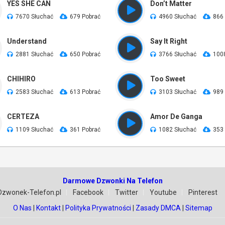
YES SHE CAN
Don’t Matter
7670 Słuchać
679 Pobrać
4960 Słuchać
866
Understand
Say It Right
2881 Słuchać
650 Pobrać
3766 Słuchać
100
CHIHIRO
Too Sweet
2583 Słuchać
613 Pobrać
3103 Słuchać
989
CERTEZA
Amor De Ganga
1109 Słuchać
361 Pobrać
1082 Słuchać
353
Darmowe Dzwonki Na Telefon
Dzwonek-Telefon.pl
Facebook
Twitter
Youtube
Pinterest
O Nas
|
Kontakt
|
Polityka Prywatności
|
Zasady DMCA
|
Sitemap