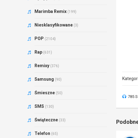
Marimba Remix
(199)
Niesklasyfikowane
(3)
POP
(2104)
Rap
(631)
Remixy
(376)
Kategor
Samsung
(90)
Śmieszne
(50)
785 S
SMS
(130)
Świąteczne
(33)
Podobne
Telefon
(65)