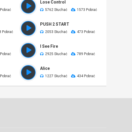
Lose Control
 Pobrać
5762 Słuchać
1573 Pobrać
PUSH 2 START
8 Pobrać
2053 Słuchać
473 Pobrać
I See Fire
 Pobrać
2925 Słuchać
789 Pobrać
Alice
 Pobrać
1227 Słuchać
434 Pobrać