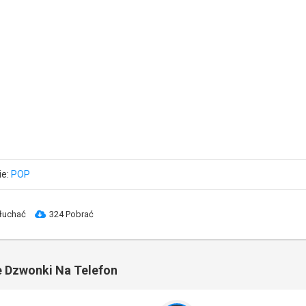
ie:
POP
łuchać
324 Pobrać
 Dzwonki Na Telefon