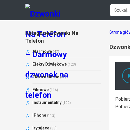
Kategorie Dzwonki Na
Strona gł
Telefon
Dzwonki
Alarmowe
(47)
Efekty Dźwiękowe
(123)
Elektroniczne
(86)
Filmowe
(116)
Pobier
Instrumentalny
(102)
Pobier
iPhone
(112)
Irytujące
(33)