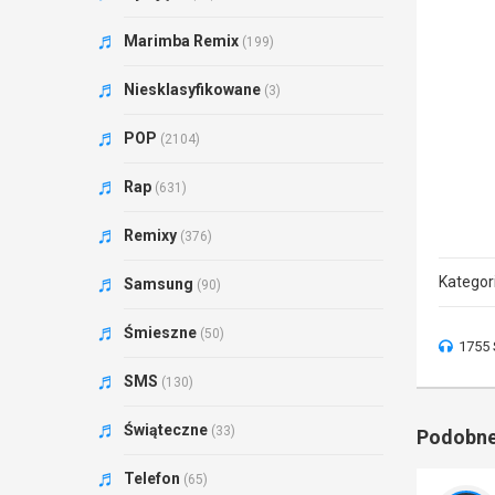
Marimba Remix
(199)
Niesklasyfikowane
(3)
POP
(2104)
Rap
(631)
Remixy
(376)
Kategor
Samsung
(90)
Śmieszne
(50)
1755 
SMS
(130)
Świąteczne
(33)
Podobne
Telefon
(65)