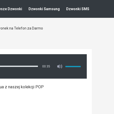
wsze Dzwonki
Dzwonki Samsung
Dzwonki SMS
zwonek na Telefon za Darmo
00:35
ua z naszej kolekcji POP