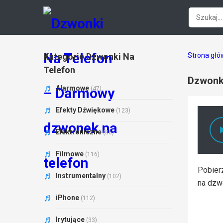
Kategorie Dzwonki Na
Strona gł
Telefon
Dzwonki
Alarmowe
(47)
Efekty Dźwiękowe
(123)
Elektroniczne
(86)
Filmowe
(116)
Pobier
Instrumentalny
(102)
na dzw
iPhone
(112)
Irytujące
(33)