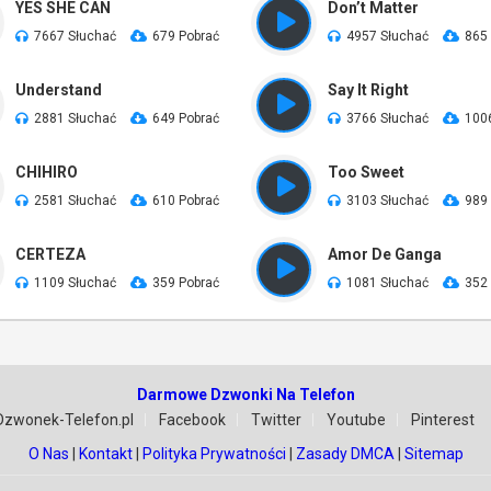
YES SHE CAN
Don’t Matter
7667 Słuchać
679 Pobrać
4957 Słuchać
865
Understand
Say It Right
2881 Słuchać
649 Pobrać
3766 Słuchać
100
CHIHIRO
Too Sweet
2581 Słuchać
610 Pobrać
3103 Słuchać
989
CERTEZA
Amor De Ganga
1109 Słuchać
359 Pobrać
1081 Słuchać
352
Darmowe Dzwonki Na Telefon
Dzwonek-Telefon.pl
Facebook
Twitter
Youtube
Pinterest
O Nas
|
Kontakt
|
Polityka Prywatności
|
Zasady DMCA
|
Sitemap