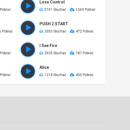
Lose Control
 Pobrać
5761 Słuchać
1569 Pobrać
PUSH 2 START
6 Pobrać
2053 Słuchać
472 Pobrać
I See Fire
 Pobrać
2925 Słuchać
787 Pobrać
Alice
 Pobrać
1218 Słuchać
430 Pobrać