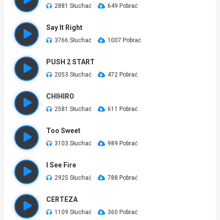
2881 Słuchać
649 Pobrać
Say It Right
3766 Słuchać
1007 Pobrać
PUSH 2 START
2053 Słuchać
472 Pobrać
CHIHIRO
2581 Słuchać
611 Pobrać
Too Sweet
3103 Słuchać
989 Pobrać
I See Fire
2925 Słuchać
788 Pobrać
CERTEZA
1109 Słuchać
360 Pobrać