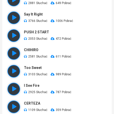
2881 Słuchać
649 Pobrać
Say It Right
3766 Słuchać
1006 Pobrać
PUSH 2 START
2053 Słuchać
472 Pobrać
CHIHIRO
2581 Słuchać
611 Pobrać
Too Sweet
3103 Słuchać
989 Pobrać
I See Fire
2925 Słuchać
787 Pobrać
CERTEZA
1109 Słuchać
359 Pobrać