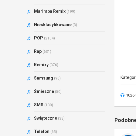
Marimba Remix
(199)
Niesklasyfikowane
(3)
POP
(2104)
Rap
(631)
Remixy
(376)
Kategor
Samsung
(90)
Śmieszne
(50)
1026 
SMS
(130)
Świąteczne
(33)
Podobne
Telefon
(65)