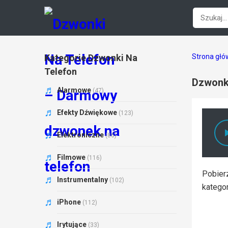
Kategorie Dzwonki Na
Strona gł
Telefon
Dzwonki
Alarmowe
(47)
Efekty Dźwiękowe
(123)
Elektroniczne
(86)
Filmowe
(116)
Pobierz
Instrumentalny
(102)
katego
iPhone
(112)
Irytujące
(33)