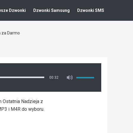
wsze Dzwonki
Dzwonki Samsung
Dzwonki SMS
n za Darmo
00:32
n Ostatnia Nadzieja z
MP3 i M4R do wyboru.