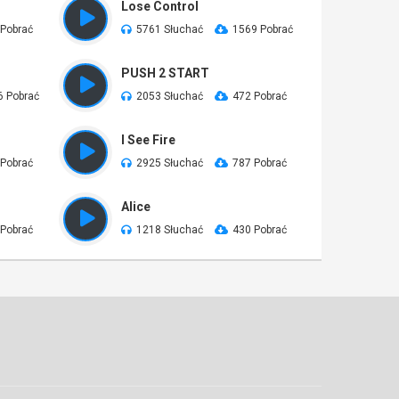
Lose Control
 Pobrać
5761 Słuchać
1569 Pobrać
PUSH 2 START
6 Pobrać
2053 Słuchać
472 Pobrać
I See Fire
 Pobrać
2925 Słuchać
787 Pobrać
Alice
 Pobrać
1218 Słuchać
430 Pobrać