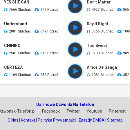
YES SHE CAN
Don’t Matter
7666 Słuchać
679 Pobrać
4957 Słuchać
865
Understand
Say It Right
2881 Słuchać
649 Pobrać
3766 Słuchać
100
CHIHIRO
Too Sweet
2581 Słuchać
610 Pobrać
3103 Słuchać
989
CERTEZA
Amor De Ganga
1109 Słuchać
359 Pobrać
1081 Słuchać
352
Darmowe Dzwonki Na Telefon
Dzwonek-Telefon.pl
Facebook
Twitter
Youtube
Pinterest
O Nas
|
Kontakt
|
Polityka Prywatności
|
Zasady DMCA
|
Sitemap