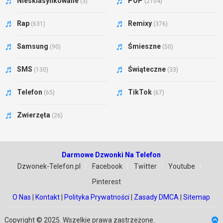
Niesklasyfikowane
POP
(3)
(2104)
Rap
Remixy
(631)
(376)
Samsung
Śmieszne
(90)
(50)
SMS
Świąteczne
(130)
(33)
Telefon
TikTok
(65)
(67)
Zwierzęta
(26)
Darmowe Dzwonki Na Telefon
Dzwonek-Telefon.pl
Facebook
Twitter
Youtube
Pinterest
O Nas
|
Kontakt
|
Polityka Prywatności
|
Zasady DMCA
|
Sitemap
Copyright © 2025. Wszelkie prawa zastrzeżone.