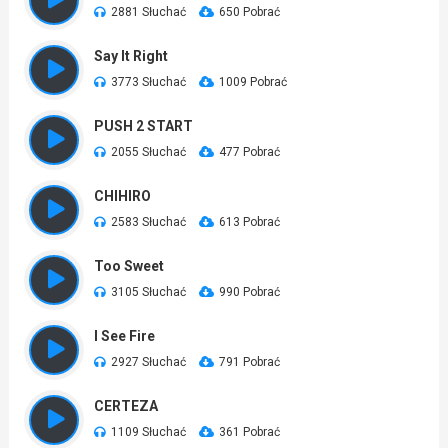
2881 Słuchać
650 Pobrać
Say It Right
3773 Słuchać
1009 Pobrać
PUSH 2 START
2055 Słuchać
477 Pobrać
CHIHIRO
2583 Słuchać
613 Pobrać
Too Sweet
3105 Słuchać
990 Pobrać
I See Fire
2927 Słuchać
791 Pobrać
CERTEZA
1109 Słuchać
361 Pobrać