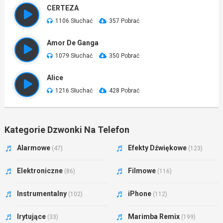
CERTEZA
1106 Słuchać
357 Pobrać
Amor De Ganga
1079 Słuchać
350 Pobrać
Alice
1216 Słuchać
428 Pobrać
Kategorie Dzwonki Na Telefon
Alarmowe
Efekty Dźwiękowe
(47)
(123)
Elektroniczne
Filmowe
(86)
(116)
Instrumentalny
iPhone
(102)
(112)
Irytujące
Marimba Remix
(33)
(199)