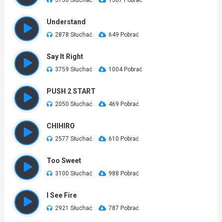
5756 Słuchać
1567 Pobrać
Understand
2878 Słuchać
649 Pobrać
Say It Right
3759 Słuchać
1004 Pobrać
PUSH 2 START
2050 Słuchać
469 Pobrać
CHIHIRO
2577 Słuchać
610 Pobrać
Too Sweet
3100 Słuchać
988 Pobrać
I See Fire
2921 Słuchać
787 Pobrać