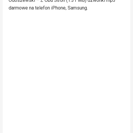
Odoszewski – Z Obu Stron (1.31 MB) dzwonki mp3
darmowe na telefon iPhone, Samsung.