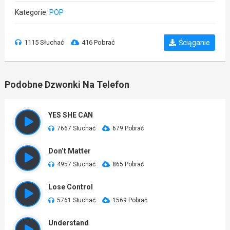
Kategorie:
POP
1115 Słuchać
416 Pobrać
Ściąganie
Podobne Dzwonki Na Telefon
YES SHE CAN
7667 Słuchać
679 Pobrać
Don’t Matter
4957 Słuchać
865 Pobrać
Lose Control
5761 Słuchać
1569 Pobrać
Understand