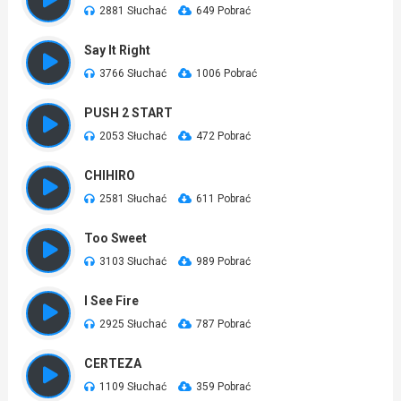
2881 Słuchać
649 Pobrać
Say It Right
3766 Słuchać
1006 Pobrać
PUSH 2 START
2053 Słuchać
472 Pobrać
CHIHIRO
2581 Słuchać
611 Pobrać
Too Sweet
3103 Słuchać
989 Pobrać
I See Fire
2925 Słuchać
787 Pobrać
CERTEZA
1109 Słuchać
359 Pobrać