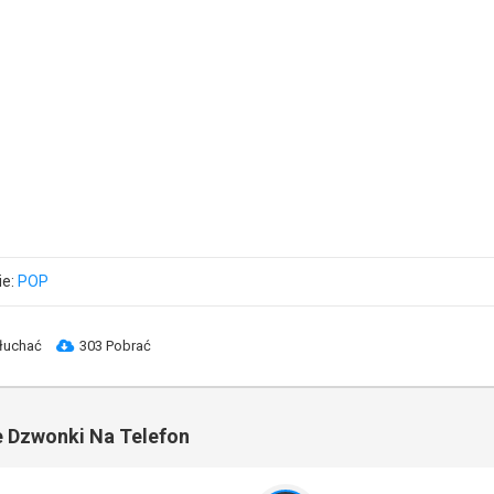
ie:
POP
łuchać
303 Pobrać
 Dzwonki Na Telefon