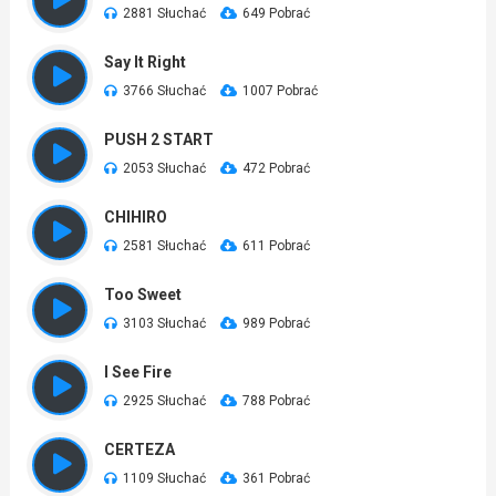
2881 Słuchać
649 Pobrać
Say It Right
3766 Słuchać
1007 Pobrać
PUSH 2 START
2053 Słuchać
472 Pobrać
CHIHIRO
2581 Słuchać
611 Pobrać
Too Sweet
3103 Słuchać
989 Pobrać
I See Fire
2925 Słuchać
788 Pobrać
CERTEZA
1109 Słuchać
361 Pobrać