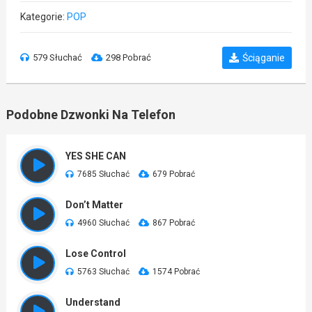
Kategorie:
POP
579 Słuchać
298 Pobrać
Ściąganie
Podobne Dzwonki Na Telefon
YES SHE CAN
7685 Słuchać
679 Pobrać
Don’t Matter
4960 Słuchać
867 Pobrać
Lose Control
5763 Słuchać
1574 Pobrać
Understand