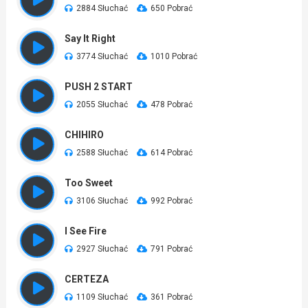
2884 Słuchać
650 Pobrać
Say It Right
3774 Słuchać
1010 Pobrać
PUSH 2 START
2055 Słuchać
478 Pobrać
CHIHIRO
2588 Słuchać
614 Pobrać
Too Sweet
3106 Słuchać
992 Pobrać
I See Fire
2927 Słuchać
791 Pobrać
CERTEZA
1109 Słuchać
361 Pobrać