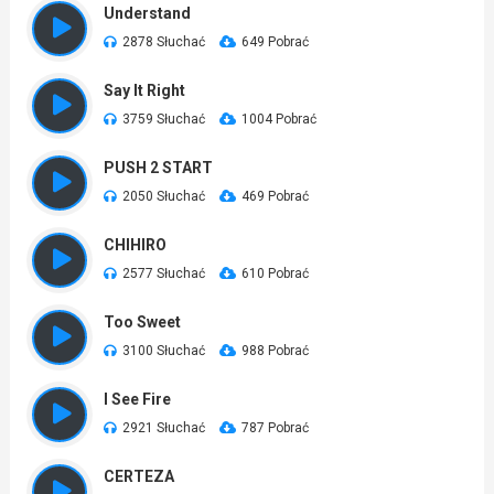
Understand
2878 Słuchać
649 Pobrać
Say It Right
3759 Słuchać
1004 Pobrać
PUSH 2 START
2050 Słuchać
469 Pobrać
CHIHIRO
2577 Słuchać
610 Pobrać
Too Sweet
3100 Słuchać
988 Pobrać
I See Fire
2921 Słuchać
787 Pobrać
CERTEZA