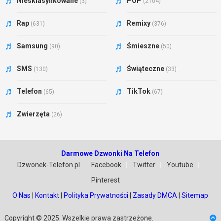
Niesklasyfikowane
POP
(3)
(2104)
Rap
Remixy
(631)
(376)
Samsung
Śmieszne
(90)
(50)
SMS
Świąteczne
(130)
(33)
Telefon
TikTok
(65)
(67)
Zwierzęta
(26)
Darmowe Dzwonki Na Telefon
Dzwonek-Telefon.pl
Facebook
Twitter
Youtube
Pinterest
O Nas
|
Kontakt
|
Polityka Prywatności
|
Zasady DMCA
|
Sitemap
Copyright © 2025. Wszelkie prawa zastrzeżone.