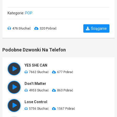
Kategorie:
POP
476 Słuchać
320 Pobrać
Ściąganie
Podobne Dzwonki Na Telefon
YES SHE CAN
7662 Słuchać
677 Pobrać
Don’t Matter
4953 Słuchać
863 Pobrać
Lose Control
5756 Słuchać
1567 Pobrać