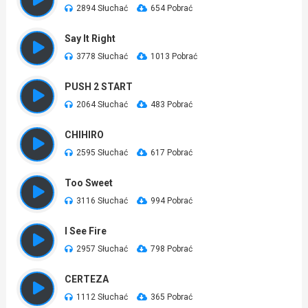
2894 Słuchać
654 Pobrać
Say It Right
3778 Słuchać
1013 Pobrać
PUSH 2 START
2064 Słuchać
483 Pobrać
CHIHIRO
2595 Słuchać
617 Pobrać
Too Sweet
3116 Słuchać
994 Pobrać
I See Fire
2957 Słuchać
798 Pobrać
CERTEZA
1112 Słuchać
365 Pobrać