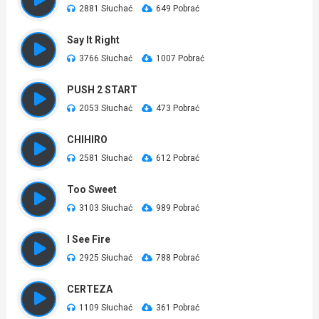
2881 Słuchać
649 Pobrać
Say It Right
3766 Słuchać
1007 Pobrać
PUSH 2 START
2053 Słuchać
473 Pobrać
CHIHIRO
2581 Słuchać
612 Pobrać
Too Sweet
3103 Słuchać
989 Pobrać
I See Fire
2925 Słuchać
788 Pobrać
CERTEZA
1109 Słuchać
361 Pobrać