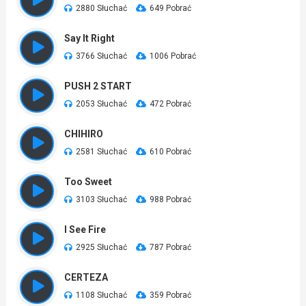
2880 Słuchać
649 Pobrać
Say It Right
3766 Słuchać
1006 Pobrać
PUSH 2 START
2053 Słuchać
472 Pobrać
CHIHIRO
2581 Słuchać
610 Pobrać
Too Sweet
3103 Słuchać
988 Pobrać
I See Fire
2925 Słuchać
787 Pobrać
CERTEZA
1108 Słuchać
359 Pobrać