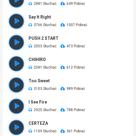
2881 Słuchać
649 Pobrać
Say It Right
3766 Słuchać
1007 Pobrać
PUSH 2 START
2053 Słuchać
473 Pobrać
CHIHIRO
2581 Słuchać
612 Pobrać
Too Sweet
3103 Słuchać
989 Pobrać
I See Fire
2925 Słuchać
788 Pobrać
CERTEZA
1109 Słuchać
361 Pobrać