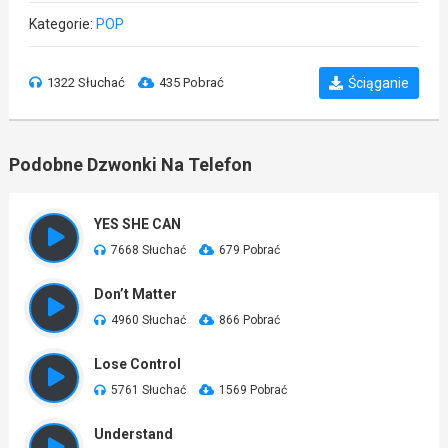
Kategorie:
POP
1322 Słuchać
435 Pobrać
Ściąganie
Podobne Dzwonki Na Telefon
YES SHE CAN
7668 Słuchać
679 Pobrać
Don’t Matter
4960 Słuchać
866 Pobrać
Lose Control
5761 Słuchać
1569 Pobrać
Understand