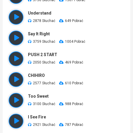
5756 Słuchać
1567 Pobrać
Understand
2878 Słuchać
649 Pobrać
Say It Right
3759 Słuchać
1004 Pobrać
PUSH 2 START
2050 Słuchać
469 Pobrać
CHIHIRO
2577 Słuchać
610 Pobrać
Too Sweet
3100 Słuchać
988 Pobrać
I See Fire
2921 Słuchać
787 Pobrać