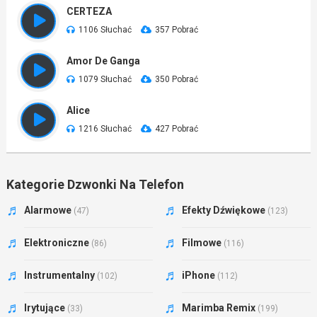
CERTEZA
1106 Słuchać
357 Pobrać
Amor De Ganga
1079 Słuchać
350 Pobrać
Alice
1216 Słuchać
427 Pobrać
Kategorie Dzwonki Na Telefon
Alarmowe
Efekty Dźwiękowe
(47)
(123)
Elektroniczne
Filmowe
(86)
(116)
Instrumentalny
iPhone
(102)
(112)
Irytujące
Marimba Remix
(33)
(199)