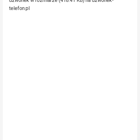
dzwonek w rozmiarze (418.41 KB) na dzwonek-
telefon.pl