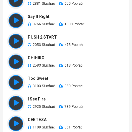
2881 Słuchać
650 Pobrać
Say It Right
3766 Słuchać
1008 Pobrać
PUSH 2 START
2053 Słuchać
473 Pobrać
CHIHIRO
2583 Słuchać
613 Pobrać
Too Sweet
3103 Słuchać
989 Pobrać
I See Fire
2925 Słuchać
789 Pobrać
CERTEZA
1109 Słuchać
361 Pobrać