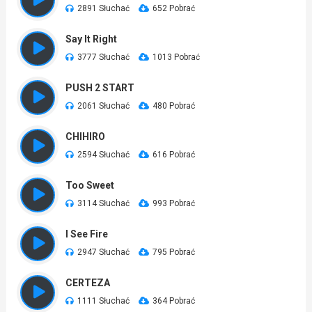
2891 Słuchać
652 Pobrać
Say It Right
3777 Słuchać
1013 Pobrać
PUSH 2 START
2061 Słuchać
480 Pobrać
CHIHIRO
2594 Słuchać
616 Pobrać
Too Sweet
3114 Słuchać
993 Pobrać
I See Fire
2947 Słuchać
795 Pobrać
CERTEZA
1111 Słuchać
364 Pobrać