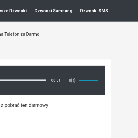
wsze Dzwonki
Dzwonki Samsung
Dzwonki SMS
na Telefon za Darmo
00:51
esz pobrać ten darmowy