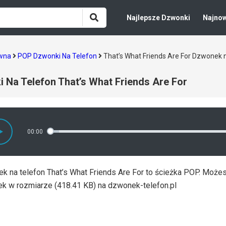
Najlepsze Dzwonki
Najno
ówna
POP Dzwonki Na Telefon
That’s What Friends Are For Dzwonek 
 Na Telefon That’s What Friends Are For
00:00
k na telefon That’s What Friends Are For to ścieżka POP. Moż
k w rozmiarze (418.41 KB) na dzwonek-telefon.pl