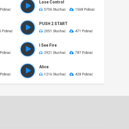
Lose Control
 Pobrać
5756 Słuchać
1568 Pobrać
PUSH 2 START
5 Pobrać
2051 Słuchać
471 Pobrać
I See Fire
 Pobrać
2921 Słuchać
787 Pobrać
Alice
 Pobrać
1216 Słuchać
428 Pobrać