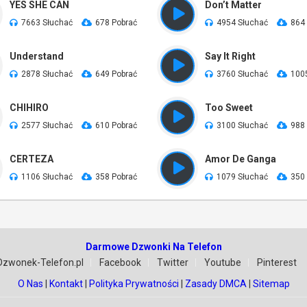
YES SHE CAN
Don’t Matter
7663 Słuchać
678 Pobrać
4954 Słuchać
864
Understand
Say It Right
2878 Słuchać
649 Pobrać
3760 Słuchać
100
CHIHIRO
Too Sweet
2577 Słuchać
610 Pobrać
3100 Słuchać
988
CERTEZA
Amor De Ganga
1106 Słuchać
358 Pobrać
1079 Słuchać
350
Darmowe Dzwonki Na Telefon
Dzwonek-Telefon.pl
Facebook
Twitter
Youtube
Pinterest
O Nas
|
Kontakt
|
Polityka Prywatności
|
Zasady DMCA
|
Sitemap