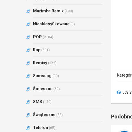
Marimba Remix
(199)
Niesklasyfikowane
(3)
POP
(2104)
Rap
(631)
Remixy
(376)
Kategor
Samsung
(90)
Śmieszne
(50)
563 S
SMS
(130)
Świąteczne
(33)
Podobne
Telefon
(65)