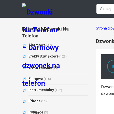
Kategorie Dzwonki Na
Strona gł
Telefon
Dzwonki
Alarmowe
(47)
Efekty Dźwiękowe
(123)
Elektroniczne
(86)
Filmowe
(116)
Dzwone
Instrumentalny
(102)
dzwone
iPhone
(112)
Irytujące
(33)