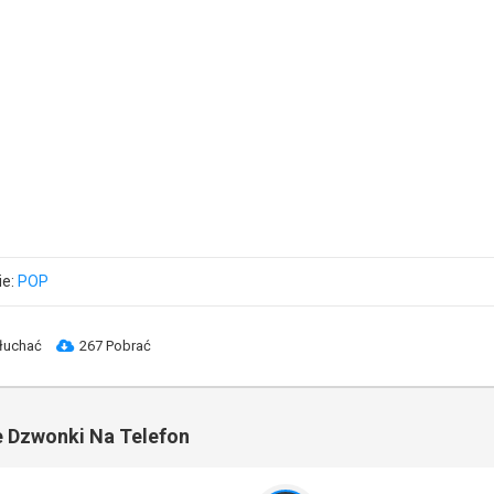
ie:
POP
łuchać
267 Pobrać
 Dzwonki Na Telefon