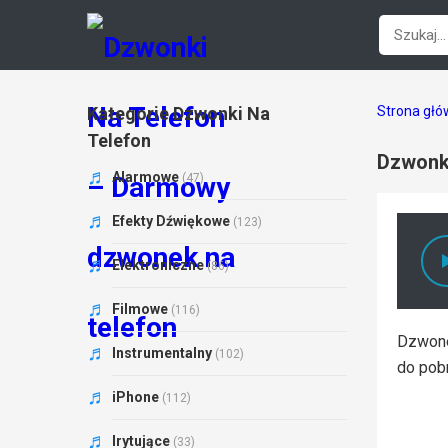
Kategorie Dzwonki Na
Strona gł
Telefon
Dzwonk
Alarmowe
(47)
Efekty Dźwiękowe
(123)
Elektroniczne
(86)
Filmowe
(116)
Dzwone
Instrumentalny
(102)
do pobr
iPhone
(112)
Irytujące
(33)