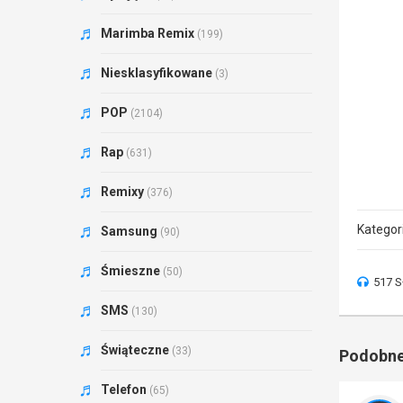
Marimba Remix
(199)
Niesklasyfikowane
(3)
POP
(2104)
Rap
(631)
Remixy
(376)
Kategor
Samsung
(90)
Śmieszne
(50)
517 S
SMS
(130)
Świąteczne
(33)
Podobne
Telefon
(65)