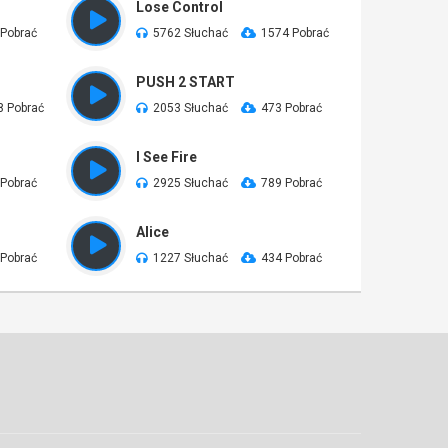
Lose Control
 Pobrać
5762 Słuchać
1574 Pobrać
PUSH 2 START
8 Pobrać
2053 Słuchać
473 Pobrać
I See Fire
 Pobrać
2925 Słuchać
789 Pobrać
Alice
 Pobrać
1227 Słuchać
434 Pobrać