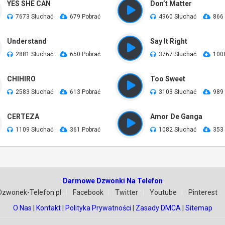
YES SHE CAN
Don’t Matter
7673 Słuchać
679 Pobrać
4960 Słuchać
866
Understand
Say It Right
2881 Słuchać
650 Pobrać
3767 Słuchać
100
CHIHIRO
Too Sweet
2583 Słuchać
613 Pobrać
3103 Słuchać
989
CERTEZA
Amor De Ganga
1109 Słuchać
361 Pobrać
1082 Słuchać
353
Darmowe Dzwonki Na Telefon
Dzwonek-Telefon.pl
Facebook
Twitter
Youtube
Pinterest
O Nas
|
Kontakt
|
Polityka Prywatności
|
Zasady DMCA
|
Sitemap