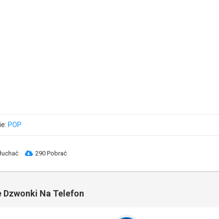
ie:
POP
łuchać
290 Pobrać
 Dzwonki Na Telefon