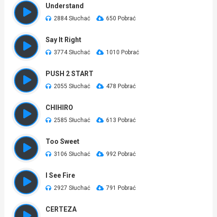
Understand
2884 Słuchać
650 Pobrać
Say It Right
3774 Słuchać
1010 Pobrać
PUSH 2 START
2055 Słuchać
478 Pobrać
CHIHIRO
2585 Słuchać
613 Pobrać
Too Sweet
3106 Słuchać
992 Pobrać
I See Fire
2927 Słuchać
791 Pobrać
CERTEZA