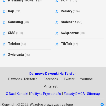
Niesklasyfikowane
POP
(3)
(2104)
Rap
Remixy
(631)
(376)
Samsung
Śmieszne
(90)
(50)
SMS
Świąteczne
(130)
(33)
Telefon
TikTok
(65)
(67)
Zwierzęta
(26)
Darmowe Dzwonki Na Telefon
Dzwonek-Telefon.pl
Facebook
Twitter
Youtube
Pinterest
O Nas
|
Kontakt
|
Polityka Prywatności
|
Zasady DMCA
|
Sitemap
Copyright © 2025. Wszelkie prawa zastrzeżone.